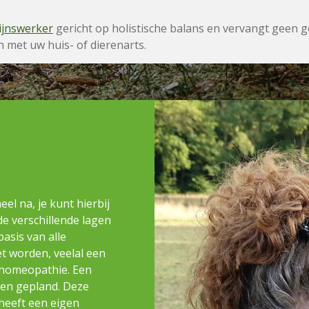
ijnswerker
gericht op holistische balans en vervangt geen
 met uw huis- of dierenarts.
eel na, je kunt hierbij
de verschillende lagen
asis van alle
t worden, veelal een
n homeopathie. Een
den gepland. Deze
 heeft een eigen