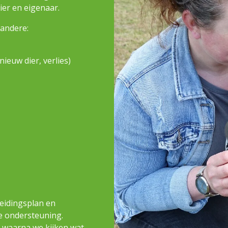
ier en eigenaar.
 andere:
ieuw dier, verlies)
leidingsplan en
ke ondersteuning.
n waarna we kijken wat