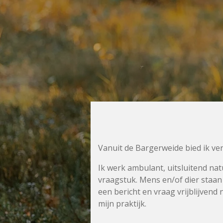
Vanuit de Bargerweide bied ik ver
Ik werk ambulant, uitsluitend natu
vraagstuk. Mens en/of dier staan h
een bericht en vraag vrijblijvend
mijn praktijk.