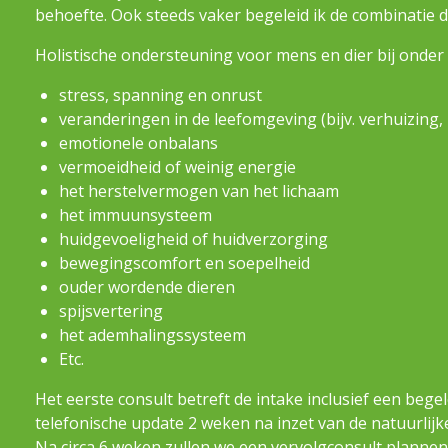
behoefte. Ook steeds vaker begeleid ik de combinatie d
Holistische ondersteuning voor mens en dier bij onder
stress, spanning en onrust
veranderingen in de leefomgeving (bijv. verhuizing, n
emotionele onbalans
vermoeidheid of weinig energie
het herstelvermogen van het lichaam
het immuunsysteem
huidgevoeligheid of huidverzorging
bewegingscomfort en soepelheid
ouder wordende dieren
spijsvertering
het ademhalingssysteem
Etc.
Het eerste consult betreft de intake inclusief een bege
telefonische update 2 weken na inzet van de natuurlij
Na circa 6 weken zullen we een vervolgconsult planne