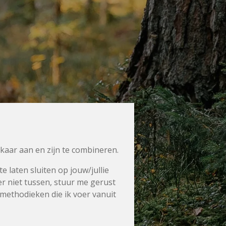
lkaar aan en zijn te combineren.
e laten sluiten op jouw/jullie
 er niet tussen, stuur me gerust
 methodieken die ik voer vanuit