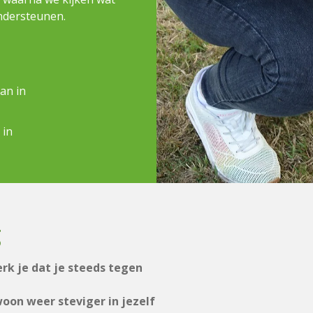
ndersteunen.
an in
 in
g
erk je dat je steeds tegen
woon weer steviger in jezelf