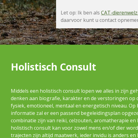
Let op: Ik ben als
CAT-dierenwelz
daarvoor kunt u contact opnemen
Holistisch Consult
Middels een holistisch consult lopen we alles in zijn geh
denken aan biografie, karakter en de verstoringen op 
fysiek, emotioneel, mentaal en energetisch niveau. Op b
informatie zal er een passend begeleidingsplan opgeze
combinatie zijn van reiki, celzouten, aromatherapie e
holistisch consult kan voor zowel mens en/of dier wor
trajecten zijn altijd maatwerk, ieder invidu is anders en