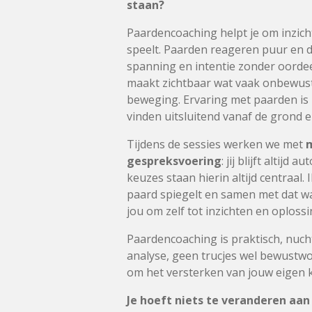
staan?
Paardencoaching helpt je om inzicht
speelt. Paarden reageren puur en d
spanning en intentie zonder oorde
maakt zichtbaar wat vaak onbewust 
beweging. Ervaring met paarden is 
vinden uitsluitend vanaf de grond e
Tijdens de sessies werken we met
gespreksvoering
: jij blijft altij
keuzes staan hierin altijd centraal. 
paard spiegelt en samen met dat wa
jou om zelf tot inzichten en oploss
Paardencoaching is praktisch, nuc
analyse, geen trucjes wel bewustwor
om het versterken van jouw eigen k
Je hoeft niets te veranderen aan 